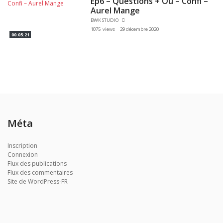
Ep6 – Questions + Ou – Confi –
Aurel Mange
BWK STUDIO
1075 views
29 décembre 2020
00:05:21
Méta
Inscription
Connexion
Flux des publications
Flux des commentaires
Site de WordPress-FR