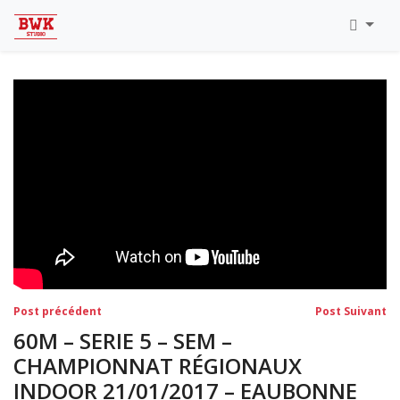
Toutes Les Vidéos
Meeting Metz Moselle Athlélor
2020
Championnats Régionaux Indoor
Ca & Ju Bercy 2019
Championnat LIFA Master
Eaubonne 2019
Navigation
Post
Po
Post précédent
Post Suivant
précédent:
su
de
60M – SERIE 5 – SEM –
l’article
CHAMPIONNAT RÉGIONAUX
INDOOR 21/01/2017 – EAUBONNE