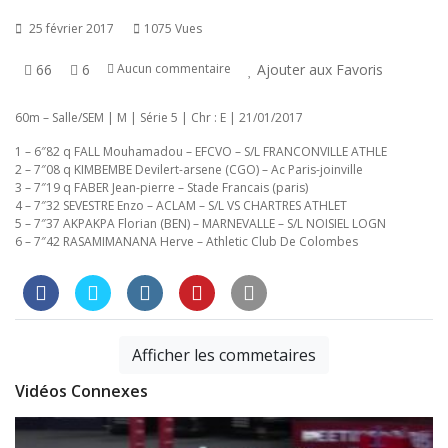
25 février 2017
1075 Vues
66
6
Ajouter aux Favoris
Aucun commentaire
60m – Salle/SEM | M | Série 5 | Chr : E | 21/01/2017
1 – 6″82 q FALL Mouhamadou – EFCVO – S/L FRANCONVILLE ATHLE
2 – 7″08 q KIMBEMBE Devilert-arsene (CGO) – Ac Paris-joinville
3 – 7″19 q FABER Jean-pierre – Stade Francais (paris)
4 – 7″32 SEVESTRE Enzo – ACLAM – S/L VS CHARTRES ATHLET
5 – 7″37 AKPAKPA Florian (BEN) – MARNEVALLE – S/L NOISIEL LOGN
6 – 7″42 RASAMIMANANA Herve – Athletic Club De Colombes
Afficher les commetaires
Vidéos Connexes