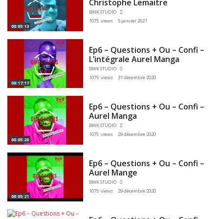
Christophe Lemaitre
BWK STUDIO
1075 views
5 janvier 2021
00:05:13
Ep6 – Questions + Ou – Confi –
L’intégrale Aurel Manga
BWK STUDIO
1075 views
31 décembre 2020
00:17:17
Ep6 – Questions + Ou – Confi –
Aurel Manga
BWK STUDIO
1075 views
29 décembre 2020
00:05:20
Ep6 – Questions + Ou – Confi –
Aurel Mange
BWK STUDIO
1075 views
29 décembre 2020
00:05:21