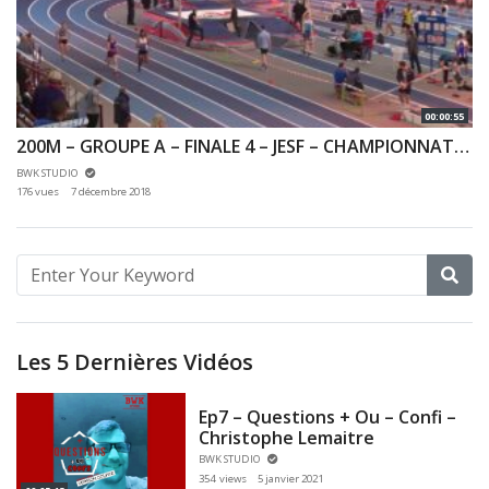
00:00:55
200M – GROUPE A – FINALE 4 – JESF – CHAMPIONNAT 92 & 78 INDOOR 02/12/2018 – EAUBONNE
BWK STUDIO
176 vues
7 décembre 2018
Les 5 Dernières Vidéos
Ep7 – Questions + Ou – Confi –
Christophe Lemaitre
BWK STUDIO
354 views
5 janvier 2021