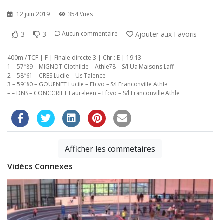
12 juin 2019
354 Vues
3
3
Ajouter aux Favoris
Aucun commentaire
400m / TCF | F | Finale directe 3 | Chr : E | 19:13
1 – 57″89 – MIGNOT Clothilde – Athle78 – S/l Ua Maisons Laff
2 – 58″61 – CRES Lucile – Us Talence
3 – 59″80 – GOURNET Lucile – Efcvo – S/l Franconville Athle
– – DNS – CONCORIET Laureleen – Efcvo – S/l Franconville Athle
Afficher les commetaires
Vidéos Connexes