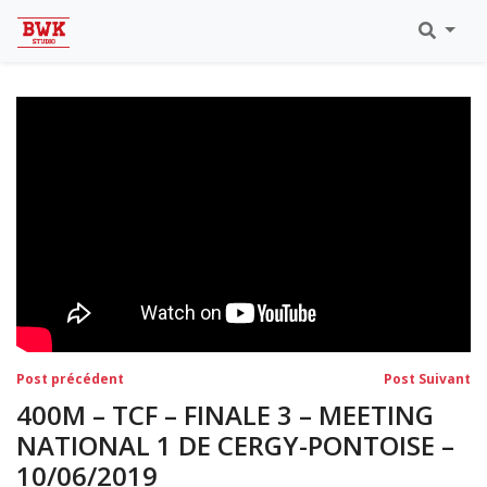
Toutes Les Vidéos
Meeting Metz Moselle Athlélor
2020
Championnats Régionaux Indoor
Ca & Ju Bercy 2019
Championnat LIFA Master
Eaubonne 2019
Navigation
Post
Po
Post précédent
Post Suivant
précédent:
su
de
400M – TCF – FINALE 3 – MEETING
l’article
NATIONAL 1 DE CERGY-PONTOISE –
10/06/2019