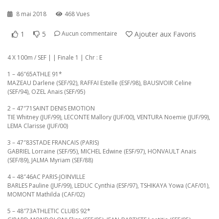
8 mai 2018
468 Vues
1
5
Ajouter aux Favoris
Aucun commentaire
4 X 100m / SEF | | Finale 1 | Chr : E
1 – 46″65ATHLE 91*
MAZEAU Darlene (SEF/92), RAFFAI Estelle (ESF/98), BAUSIVOIR Celine
(SEF/94), OZEL Anais (SEF/95)
2 – 47″71SAINT DENIS EMOTION
TIE Whitney (JUF/99), LECONTE Mallory (JUF/00), VENTURA Noemie (JUF/99),
LEMA Clarisse (JUF/00)
3 – 47″83STADE FRANCAIS (PARIS)
GABRIEL Lorraine (SEF/95), MICHEL Edwine (ESF/97), HONVAULT Anais
(SEF/89), JALMA Myriam (SEF/88)
4 – 48″46AC PARIS-JOINVILLE
BARLES Pauline (JUF/99), LEDUC Cynthia (ESF/97), TSHIKAYA Yowa (CAF/01),
MOMONT Mathilda (CAF/02)
5 – 48″73ATHLETIC CLUBS 92*