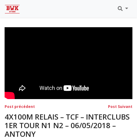
Toutes Les Vidéos
Meeting Metz Moselle Athlélor
2020
Championnats Régionaux Indoor
Ca & Ju Bercy 2019
Championnat LIFA Master
Eaubonne 2019
Navigation
Post
Po
Post précédent
Post Suivant
précédent:
su
de
4X100M RELAIS – TCF – INTERCLUBS
l’article
1ER TOUR N1 N2 – 06/05/2018 –
ANTONY