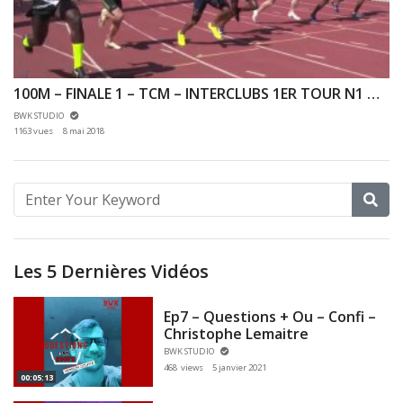
100M – FINALE 1 – TCM – INTERCLUBS 1ER TOUR N1 N2 – 06/05/2018 – ANTONY
BWK STUDIO
1163 vues
8 mai 2018
Les 5 Dernières Vidéos
Ep7 – Questions + Ou – Confi –
Christophe Lemaitre
BWK STUDIO
468 views
5 janvier 2021
00:05:13