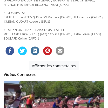
GIRARD-MONDOLONI Elisa (SEF/95), JEAN-BAPTISTE Laetitia (SEF/95),
PITCHON Ines (ESF/98), BEGUINOT Kisha (JUF/99)
6 – 49″25PARIS UC
BRETELLE Rose (ESF/97), DOYON Manuela (CAF/02), HILL Candice (CAF/01),
IKUESAN-OUDART Ayodele (SEF/85)
7 – 51″56FONTENAY PLESSIS CLAMART ATHLE
MOUFLARD Laura (SEF/86), JACQZ Colline (CAF/01), BIRBA Lorea (JUF/99),
BOULARD Coline (CAF/01)
Afficher les commetaires
Vidéos Connexes