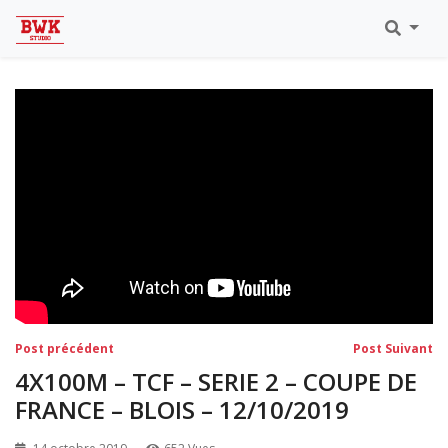
Toutes Les Vidéos
Meeting Metz Moselle Athlélor
2020
Championnats Régionaux Indoor
Ca & Ju Bercy 2019
Championnat LIFA Master
Eaubonne 2019
Navigation
Post
Po
Post précédent
Post Suivant
précédent:
su
de
4X100M – TCF – SERIE 2 – COUPE DE
l’article
FRANCE – BLOIS – 12/10/2019