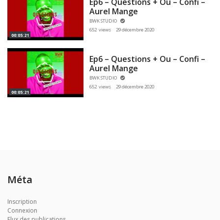
Ep6 – Questions + Ou – Confi –
Aurel Mange
BWK STUDIO
652 views
29 décembre 2020
00:05:21
Ep6 – Questions + Ou – Confi –
Aurel Mange
BWK STUDIO
652 views
29 décembre 2020
00:05:21
Méta
Inscription
Connexion
Flux des publications