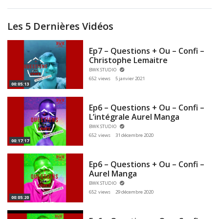
Les 5 Dernières Vidéos
Ep7 – Questions + Ou – Confi –
Christophe Lemaitre
BWK STUDIO
652 views
5 janvier 2021
00:05:13
Ep6 – Questions + Ou – Confi –
L’intégrale Aurel Manga
BWK STUDIO
652 views
31 décembre 2020
00:17:17
Ep6 – Questions + Ou – Confi –
Aurel Manga
BWK STUDIO
652 views
29 décembre 2020
00:05:20