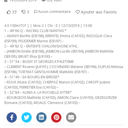
14 octobre 2019
652 Vues
33
3
Ajouter aux Favoris
Aucun commentaire
4 X 100m/TCF | | Série 2 | Chr : E | 12/10/2019 | 13:06
1 – 49″60 Q – RACING CLUB NANTAIS *
– AKANYI Berthe (ESF/98), BRENTEL Emma (CAF/02), INGOGLIA Clara
(ESF/99), PEUDENIER Marine (ESF/97) –
2 – 49″82 Q – ENTENTE CHALON/SAONE ATHL.
– JAMBON Emilie (ESF/98), JAMBON Lucille (SEF/94), JAMBON Mathilde
(SEF/95), BRUET Elisa (JUF/00) –
3 – 51″34 – BUSSY ST GEORGES ATHLETISME
– CLEMENT Rozenn (JUF/01), COCHINARD Melanie (SEF/96), DUPUIS Melissa
(ESF/98), TORTRAT GENTILHOMME Mathilde (ESF/97) –
4 – 51″49 – EA BOURG-EN-BRESSE*
– ROUX Alizee (CAF/02), CHERPAZ Manon (CAF/02), CAROFF Justine
(CAF/03), PERRETIER Eva (CAF/02) –
5 – 52″84 – AUNIS A. LA ROCHELLE AYTRE*
– BOURGEOIS Mathilde (CAF/03), AIMON Claire (CAF/03), GRZEGORZEK
Romane (CAF/03), MOALIC Clemence (CAF/03) –