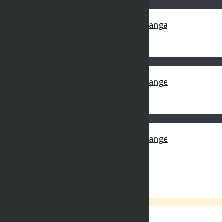
00:05:20
Ep6 – Questions + Ou – Confi – Aurel Manga
BWK STUDIO
980 views
29 décembre 2020
00:05:21
Ep6 – Questions + Ou – Confi – Aurel Mange
BWK STUDIO
980 views
29 décembre 2020
00:05:21
Ep6 – Questions + Ou – Confi – Aurel Mange
BWK STUDIO
980 views
29 décembre 2020
Login
×
Login via Social Profile