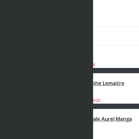
400m – TCM – Finale 2 – Interclubs
Finale N2 – 19/05/2019 – Versailles
BWK STUDIO
393 vues
21 mai 2019
Les 5 Dernières Vidéos
00:05:13
Ep7 – Questions + Ou – Confi – Christophe Lemaitre
BWK STUDIO
980 views
5 janvier 2021
00:17:17
Ep6 – Questions + Ou – Confi – L’intégrale Aurel Manga
BWK STUDIO
980 views
31 décembre 2020