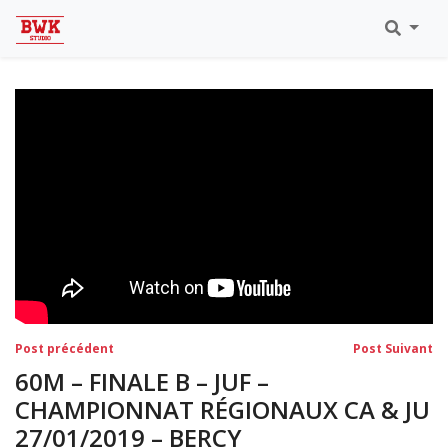
Toutes Les Vidéos
Meeting Metz Moselle Athlélor
2020
Championnats Régionaux Indoor
Ca & Ju Bercy 2019
Championnat LIFA Master
Eaubonne 2019
Navigation
Post
Po
Post précédent
Post Suivant
précédent:
su
de
60M – FINALE B – JUF –
l’article
CHAMPIONNAT RÉGIONAUX CA & JU
27/01/2019 – BERCY