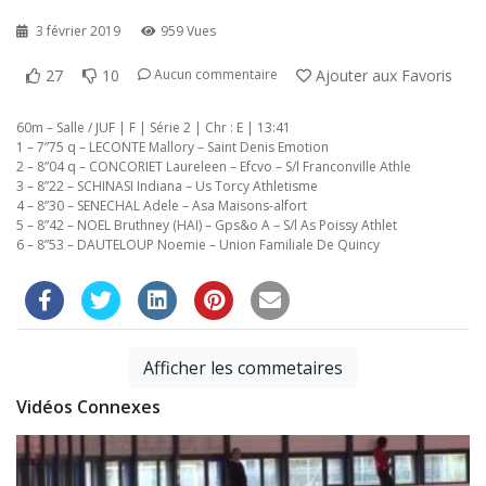
3 février 2019
959 Vues
27
10
Ajouter aux Favoris
Aucun commentaire
60m – Salle / JUF | F | Série 2 | Chr : E | 13:41
1 – 7”75 q – LECONTE Mallory – Saint Denis Emotion
2 – 8”04 q – CONCORIET Laureleen – Efcvo – S/l Franconville Athle
3 – 8”22 – SCHINASI Indiana – Us Torcy Athletisme
4 – 8”30 – SENECHAL Adele – Asa Maisons-alfort
5 – 8”42 – NOEL Bruthney (HAI) – Gps&o A – S/l As Poissy Athlet
6 – 8”53 – DAUTELOUP Noemie – Union Familiale De Quincy
Afficher les commetaires
Vidéos Connexes