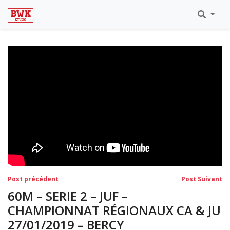
Toutes Les Vidéos
Meeting Metz Moselle Athlélor
2020
Championnats Régionaux Indoor
Ca & Ju Bercy 2019
Championnat LIFA Master
Eaubonne 2019
Navigation
Post
Po
Post précédent
Post Suivant
précédent:
su
de
60M – SERIE 2 – JUF –
l’article
CHAMPIONNAT RÉGIONAUX CA & JU
27/01/2019 – BERCY