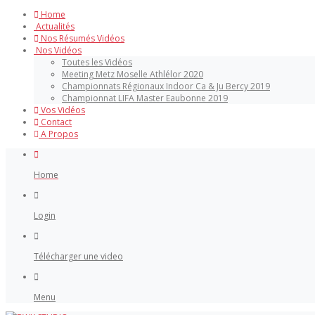
Home
Actualités
Nos Résumés Vidéos
Nos Vidéos
Toutes les Vidéos
Meeting Metz Moselle Athlélor 2020
Championnats Régionaux Indoor Ca & Ju Bercy 2019
Championnat LIFA Master Eaubonne 2019
Vos Vidéos
Contact
A Propos
Home
Login
Télécharger une video
Menu