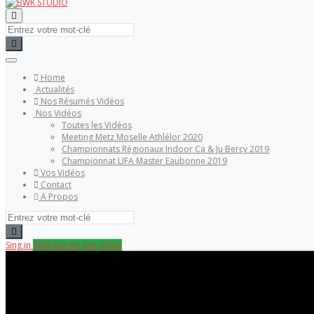
Home
Actualités
Nos Résumés Vidéos
Nos Vidéos
Toutes les Vidéos
Meeting Metz Moselle Athlélor 2020
Championnats Régionaux Indoor Ca & Ju Bercy 2019
Championnat LIFA Master Eaubonne 2019
Vos Vidéos
Contact
A Propos
Sing in
Télécharger une video