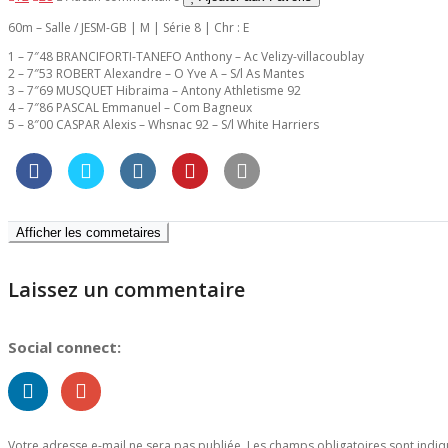
60m – Salle / JESM-GB | M | Série 8 | Chr : E
1 – 7″48 BRANCIFORTI-TANEFO Anthony – Ac Velizy-villacoublay
2 – 7″53 ROBERT Alexandre – O Yve A – S/l As Mantes
3 – 7″69 MUSQUET Hibraima – Antony Athletisme 92
4 – 7″86 PASCAL Emmanuel – Com Bagneux
5 – 8″00 CASPAR Alexis – Whsnac 92 – S/l White Harriers
Afficher les commetaires
Laissez un commentaire
Social connect:
Votre adresse e-mail ne sera pas publiée.
Les champs obligatoires sont indi