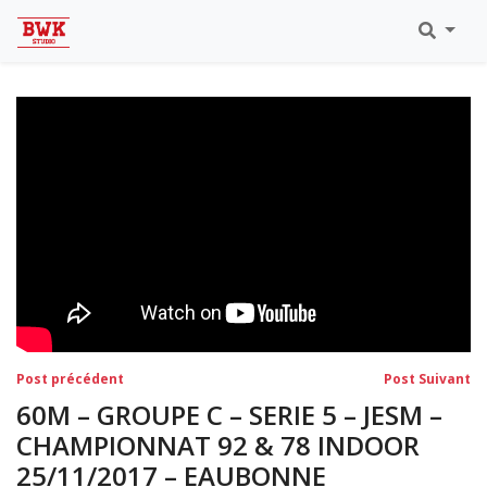
Toutes Les Vidéos
Meeting Metz Moselle Athlélor
2020
Championnats Régionaux Indoor
Ca & Ju Bercy 2019
Championnat LIFA Master
Eaubonne 2019
Navigation
Post
Po
Post précédent
Post Suivant
précédent:
su
de
60M – GROUPE C – SERIE 5 – JESM –
l’article
CHAMPIONNAT 92 & 78 INDOOR
25/11/2017 – EAUBONNE