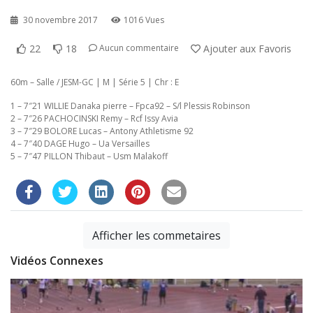
30 novembre 2017
1016 Vues
22
18
Ajouter aux Favoris
Aucun commentaire
60m – Salle / JESM-GC | M | Série 5 | Chr : E
1 – 7″21 WILLIE Danaka pierre – Fpca92 – S/l Plessis Robinson
2 – 7″26 PACHOCINSKI Remy – Rcf Issy Avia
3 – 7″29 BOLORE Lucas – Antony Athletisme 92
4 – 7″40 DAGE Hugo – Ua Versailles
5 – 7″47 PILLON Thibaut – Usm Malakoff
Afficher les commetaires
Vidéos Connexes