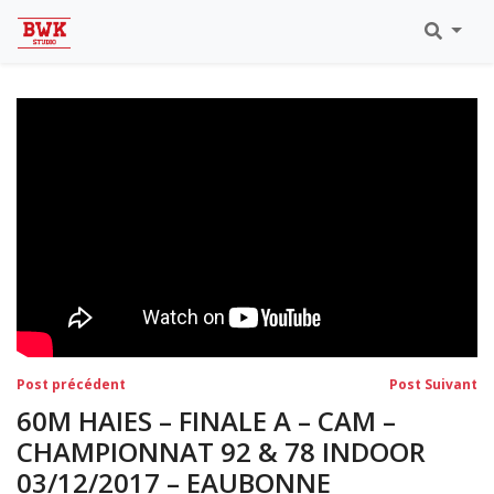
Toutes Les Vidéos
Meeting Metz Moselle Athlélor
2020
Championnats Régionaux Indoor
Ca & Ju Bercy 2019
Championnat LIFA Master
Eaubonne 2019
Navigation
Post
Po
Post précédent
Post Suivant
précédent:
su
de
60M HAIES – FINALE A – CAM –
l’article
CHAMPIONNAT 92 & 78 INDOOR
03/12/2017 – EAUBONNE