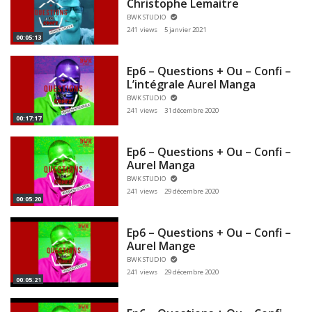
Christophe Lemaitre
BWK STUDIO
241 views
5 janvier 2021
00:05:13
Ep6 – Questions + Ou – Confi –
L’intégrale Aurel Manga
BWK STUDIO
241 views
31 décembre 2020
00:17:17
Ep6 – Questions + Ou – Confi –
Aurel Manga
BWK STUDIO
241 views
29 décembre 2020
00:05:20
Ep6 – Questions + Ou – Confi –
Aurel Mange
BWK STUDIO
241 views
29 décembre 2020
00:05:21