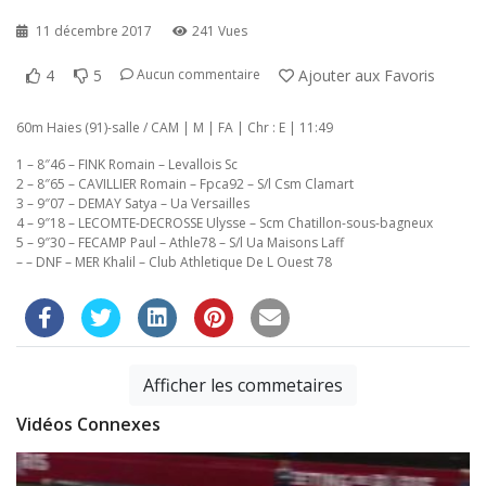
11 décembre 2017
241 Vues
4
5
Ajouter aux Favoris
Aucun commentaire
60m Haies (91)-salle / CAM | M | FA | Chr : E | 11:49
1 – 8″46 – FINK Romain – Levallois Sc
2 – 8″65 – CAVILLIER Romain – Fpca92 – S/l Csm Clamart
3 – 9″07 – DEMAY Satya – Ua Versailles
4 – 9″18 – LECOMTE-DECROSSE Ulysse – Scm Chatillon-sous-bagneux
5 – 9″30 – FECAMP Paul – Athle78 – S/l Ua Maisons Laff
– – DNF – MER Khalil – Club Athletique De L Ouest 78
Afficher les commetaires
Vidéos Connexes