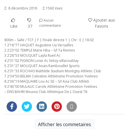
8 décembre 2018
1560 Vues
Ajouter aux
Aucun
commentaire
Like
37
Favoris
800m – Salle / TCF | F | Finale directe 1 | Chr : E | 18:02
1 2’18″77 HAQUET Augustine Ua Versailles
2 2’23″02 TEMPLE Marie Hba – S/l Ta Rennes
3 2’28″53 MOUQUET Layla Rueil Ac
4 2’31″02 PIGNON Loise Ac Velizy-villacoublay
5 2’31″27 MOUQUET Anais Rambouillet Sports
6 2’31″33 ROCHAIS Mathilde Stadium Montigny Athletic Club
7 2’34″50 BELMA Celestine Athletisme Promotion Yvelines
8 2’36″19 MAQUAIRE Lou Ac 92 – S/l Avia Club Athleti
9 2’40″00 MULALIC Carole Athletisme Promotion Yvelines
– DNS BAHRI Mounia Club Athletique De L Ouest 78
Afficher les commetaires