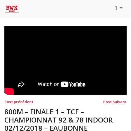
Toutes Les Vidéos
Meeting Metz Moselle Athlélor
2020
Championnats Régionaux Indoor
Ca & Ju Bercy 2019
Championnat LIFA Master
Eaubonne 2019
Navigation
Post
Po
Post précédent
Post Suivant
précédent:
su
de
800M – FINALE 1 – TCF –
l’article
CHAMPIONNAT 92 & 78 INDOOR
02/12/2018 – EAUBONNE