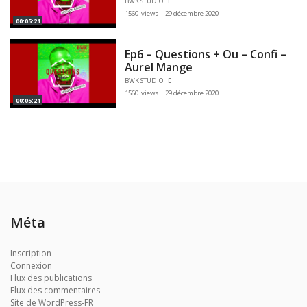
BWK STUDIO
1560 views
29 décembre 2020
00:05:21
Ep6 – Questions + Ou – Confi –
Aurel Mange
BWK STUDIO
1560 views
29 décembre 2020
00:05:21
Méta
Inscription
Connexion
Flux des publications
Flux des commentaires
Site de WordPress-FR