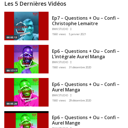
Les 5 Dernières Vidéos
Ep7 – Questions + Ou – Confi –
Christophe Lemaitre
BWK STUDIO
1560 views
5 janvier 2021
00:05:13
Ep6 – Questions + Ou – Confi –
L’intégrale Aurel Manga
BWK STUDIO
1560 views
31 décembre 2020
00:17:17
Ep6 – Questions + Ou – Confi –
Aurel Manga
BWK STUDIO
1560 views
29 décembre 2020
00:05:20
Ep6 – Questions + Ou – Confi –
Aurel Mange