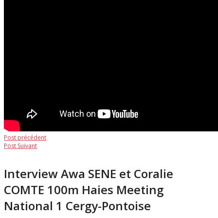
Navigation
Post
Post précédent
Post
précédent:
Post Suivant
de
suivant:
l’article
Interview Awa SENE et Coralie
COMTE 100m Haies Meeting
National 1 Cergy-Pontoise