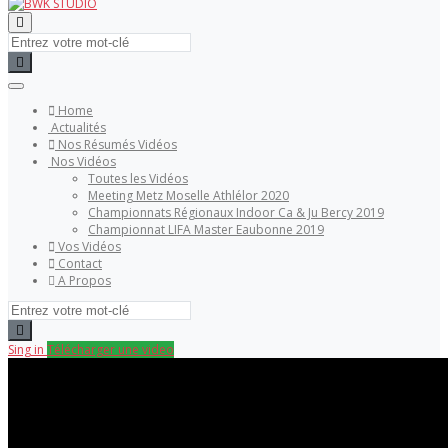
Home
Actualités
Nos Résumés Vidéos
Nos Vidéos
Toutes les Vidéos
Meeting Metz Moselle Athlélor 2020
Championnats Régionaux Indoor Ca & Ju Bercy 2019
Championnat LIFA Master Eaubonne 2019
Vos Vidéos
Contact
A Propos
Sing in
Télécharger une video