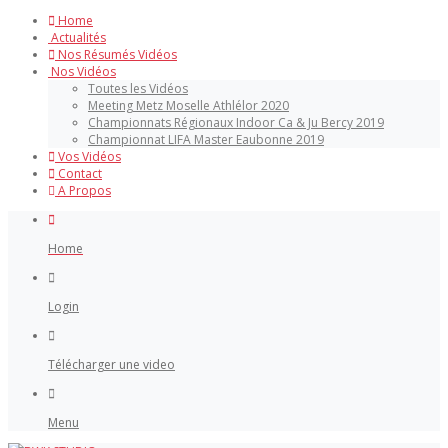
Home
Actualités
Nos Résumés Vidéos
Nos Vidéos
Toutes les Vidéos
Meeting Metz Moselle Athlélor 2020
Championnats Régionaux Indoor Ca & Ju Bercy 2019
Championnat LIFA Master Eaubonne 2019
Vos Vidéos
Contact
A Propos
Home
Login
Télécharger une video
Menu