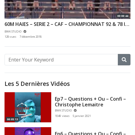
00:00:44
60M HAIES – SERIE 2 – CAF – CHAMPIONNAT 92 & 78 INDOOR 02/12/2018 – EAUBONNE
BWK STUDIO
128 vues
7 décembre 2018
Les 5 Dernières Vidéos
Ep7 – Questions + Ou – Confi –
Christophe Lemaitre
BWK STUDIO
1049 views
5 janvier 2021
00:05:13
Ep6 – Questions + Ou – Confi –