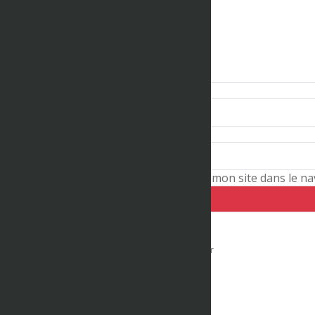
Nom
*
Site web
Enregistrer mon nom, mon e-mail et mon site dans le n
Vidéos connexes