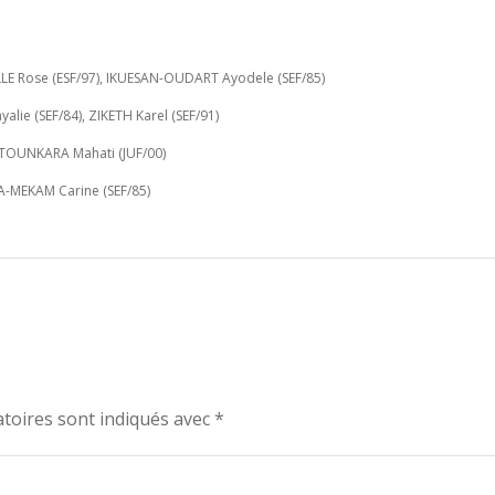
E Rose (ESF/97), IKUESAN-OUDART Ayodele (SEF/85)
ie (SEF/84), ZIKETH Karel (SEF/91)
 TOUNKARA Mahati (JUF/00)
TA-MEKAM Carine (SEF/85)
toires sont indiqués avec
*