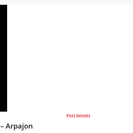
Post
Post Suivant
suivant:
 – Arpajon