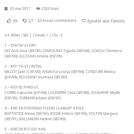
23 mai 2017
2320 Vues
39
27
Ajouter aux Favoris
Aucun commentaire
4 X 400m / SEF | | Finale 1 | Chr : E
1 – 3’56″56 US IVRY
DECAUX Alice (SEF/85), DIAROUMA Tiguida (SEF/94), ZOKOU Clemence
(SEF/90), ALLOUAN Amelie (ESF/95)
2 – 4’01″19 US CRETEIL
MILLOT Jade (CAF/00), AISSAOUI Louisa (SEF/94), CONDORE Melina
(JUF/98), BOUSSAID Soumaya (SEF/80)
3 – 4’03″65 PARIS UC
CORRE Capucine (JUF/99), LOUISERRE Celia (SEF/88), SCHAAPER Sibylle
(ESF/95), SORMAIN Juliane (ESF/97)
4 – 4’06″36 FONTENAY PLESSIS CLAMART ATHLE
BAPTISTIDE Alexia (SEF/92), ROSSE Ambre (SEF/93), FOLTYN Margaux
(SEF/91), BALLANDIN Helene (SEF/89)
5 – 4’08″28 RCF ISSY AVIA