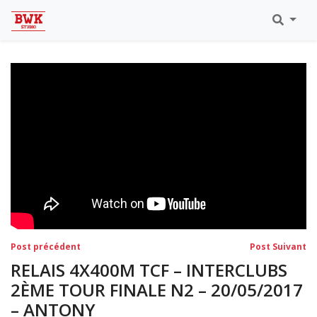
Toutes Les Vidéos
Meeting Metz Moselle Athlélor
2020
Championnats Régionaux Indoor
Ca & Ju Bercy 2019
Championnat LIFA Master
Eaubonne 2019
Navigation
Post
Po
Post précédent
Post Suivant
précédent:
su
de
RELAIS 4X400M TCF – INTERCLUBS
l’article
2ÈME TOUR FINALE N2 – 20/05/2017
– ANTONY