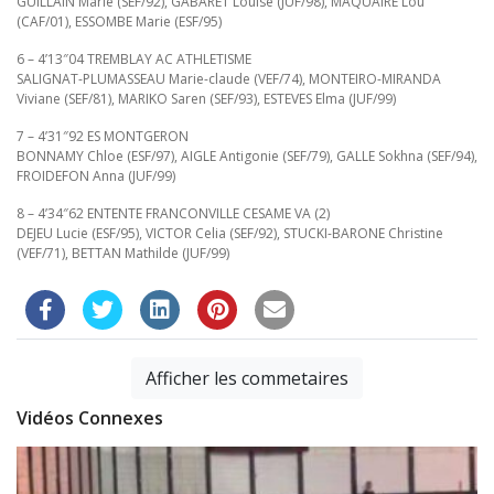
GUILLAIN Marie (SEF/92), GABARET Louise (JUF/98), MAQUAIRE Lou
(CAF/01), ESSOMBE Marie (ESF/95)
6 – 4’13″04 TREMBLAY AC ATHLETISME
SALIGNAT-PLUMASSEAU Marie-claude (VEF/74), MONTEIRO-MIRANDA
Viviane (SEF/81), MARIKO Saren (SEF/93), ESTEVES Elma (JUF/99)
7 – 4’31″92 ES MONTGERON
BONNAMY Chloe (ESF/97), AIGLE Antigonie (SEF/79), GALLE Sokhna (SEF/94),
FROIDEFON Anna (JUF/99)
8 – 4’34″62 ENTENTE FRANCONVILLE CESAME VA (2)
DEJEU Lucie (ESF/95), VICTOR Celia (SEF/92), STUCKI-BARONE Christine
(VEF/71), BETTAN Mathilde (JUF/99)
Afficher les commetaires
Vidéos Connexes