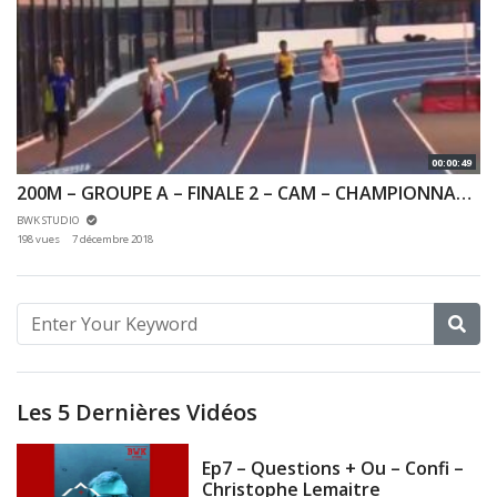
00:00:49
200M – GROUPE A – FINALE 2 – CAM – CHAMPIONNAT 92 & 78 INDOOR 02/12/2018 – EAUBONNE
BWK STUDIO
198 vues
7 décembre 2018
Les 5 Dernières Vidéos
Ep7 – Questions + Ou – Confi –
Christophe Lemaitre